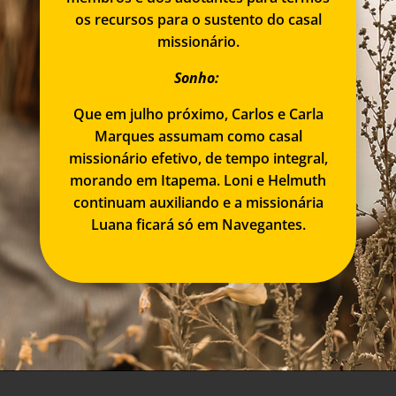
os recursos para o sustento do casal
missionário.
Sonho:
Que em julho próximo, Carlos e Carla
Marques assumam como casal
missionário efetivo, de tempo integral,
morando em Itapema. Loni e Helmuth
continuam auxiliando e a missionária
Luana ficará só em Navegantes.